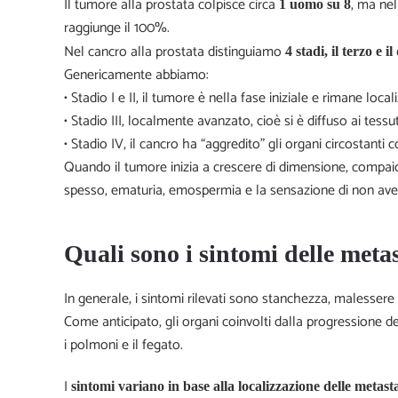
Il tumore alla prostata colpisce circa
, ma ne
1 uomo su 8
raggiunge il 100%.
Nel cancro alla prostata distinguiamo
4 stadi, il terzo e
Genericamente abbiamo:
• Stadio I e II, il tumore è nella fase iniziale e rimane loca
• Stadio III, localmente avanzato, cioè si è diffuso ai tessuti
• Stadio IV, il cancro ha “aggredito” gli organi circostanti c
Quando il tumore inizia a crescere di dimensione, compaion
spesso, ematuria, emospermia e la sensazione di non aver
Quali sono i sintomi delle metas
In generale, i sintomi rilevati sono stanchezza, malesser
Come anticipato, gli organi coinvolti dalla progressione de
i polmoni e il fegato.
I
sintomi variano in base alla localizzazione delle metasta