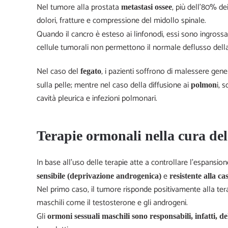
Nel tumore alla prostata
, più dell’80% de
metastasi ossee
dolori, fratture e compressione del midollo spinale.
Quando il cancro è esteso ai linfonodi, essi sono ingross
cellule tumorali non permettono il normale deflusso della 
Nel caso del
, i pazienti soffrono di malessere gener
fegato
sulla pelle; mentre nel caso della diffusione ai
i, 
polmon
cavità pleurica e infezioni polmonari.
Terapie ormonali nella cura de
In base all’uso delle terapie atte a controllare l’espansio
e
sensibile (deprivazione androgenica)
resistente alla ca
Nel primo caso, il tumore risponde positivamente alla terap
maschili come il testosterone e gli androgeni.
Gli
ormoni sessuali maschili
sono responsabili, infatti, d