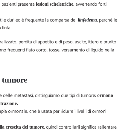
i pazienti presenta
, avvertendo forti
lesioni scheletriche
ati e duri ed è frequente la comparsa del
, perché le
linfedema
linfa.
alizzato, perdita di appetito e di peso, ascite, ittero e prurito
sono frequenti fiato corto, tosse, versamento di liquido nella
l tumore
ne delle metastasi, distinguiamo due tipi di tumore:
ormono-
strazione.
ia ormonale, che è usata per ridurre i livelli di ormoni
, quindi controllarli significa rallentare
ella crescita del tumore