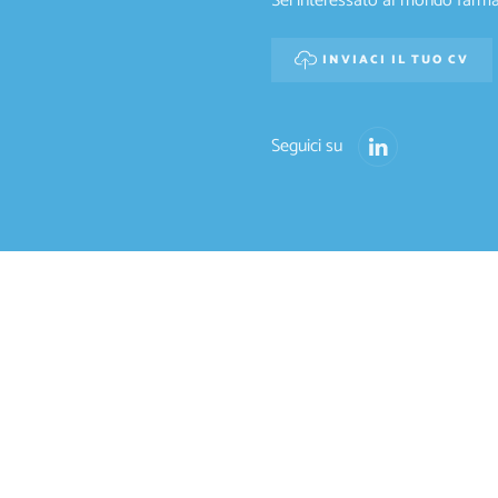
Sei interessato al mondo farmac
INVIACI IL TUO CV
Seguici su
Privacy policy
Cookies Policy
Farmacovigilanza
HOS BIOTECH S.R.L. | P.IVA/COD.ISC. 13530751000 | REA N° MI-271
ITALE SOCIALE I.V. € 100.000,00 | E-MAIL: INFO@SOPHOSBIOTECH