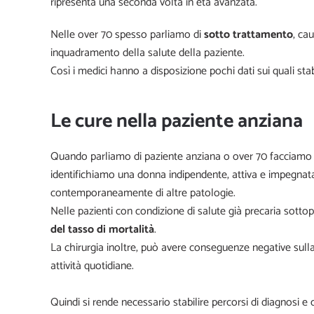
ripresenta una seconda volta in età avanzata.
Nelle over 70 spesso parliamo di
sotto trattamento
, cau
inquadramento della salute della paziente.
Così i medici hanno a disposizione pochi dati sui quali stabil
Le cure nella paziente anziana
Quando parliamo di paziente anziana o over 70 facciamo 
identifichiamo una donna indipendente, attiva e impegnata,
contemporaneamente di altre patologie.
Nelle pazienti con condizione di salute già precaria sotto
del tasso di mortalità
.
La chirurgia inoltre, può avere conseguenze negative sulla 
attività quotidiane.
Quindi si rende necessario stabilire percorsi di diagnosi e