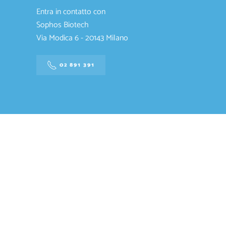
Entra in contatto con
Sophos Biotech
Via Modica 6 - 20143 Milano
02 891 391
SOP
CAP