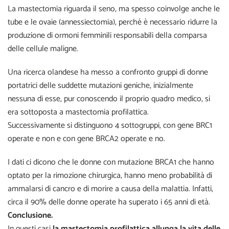
La mastectomia riguarda il seno, ma spesso coinvolge anche le
tube e le
ovaie
(annessiectomia), perché è necessario ridurre la
produzione di ormoni femminili responsabili della comparsa
delle cellule maligne.
Una
ricerca olandese
ha messo a confronto gruppi di donne
portatrici delle suddette mutazioni geniche, inizialmente
nessuna di esse, pur conoscendo il proprio quadro medico, si
era sottoposta a mastectomia profilattica.
Successivamente si distinguono 4 sottogruppi, con gene BRC1
operate e non e con gene BRCA2 operate e no.
I dati ci dicono che le donne con mutazione BRCA1 che hanno
optato per la rimozione chirurgica, hanno meno probabilità di
ammalarsi di cancro e di morire a causa della malattia. Infatti,
circa il 90% delle donne operate ha superato i 65 anni di età.
Conclusione.
In questi casi
la mastectomia profilattica allunga la vita delle