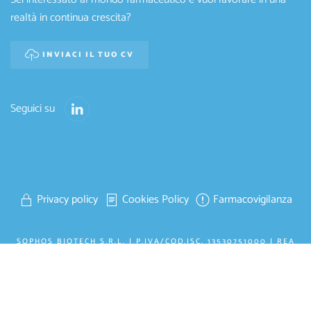
realtà in continua crescita?
INVIACI IL TUO CV
Seguici su
Privacy policy
Cookies Policy
Farmacovigilanza
SOPHOS BIOTECH S.R.L. | P.IVA/COD.ISC. 13530751000 | REA
N° MI-2713477
CAPITALE SOCIALE I.V. € 100.000,00 | E-MAIL:
INFO@SOPHOSBIOTECH.COM