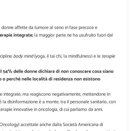
a donne affette da tumore al seno in fase precoce e
erapie integrate;
la maggior parte ne ha usufruito fuori dal
cipline
body mind
(yoga, il tai chi, la mindfulness) e le
terapie
il 54% delle donne dichiara di non conoscere cosa siano
o o perché nelle località di residenza non esistono
pie integrate, ma reagiscono negativamente, mettendone in
é la disinformazione è a monte, tra il personale sanitario, con
terapie innovative in oncologia, di cui parliamo da anni.
e Oncology) accettate anche dalla Società Americana di