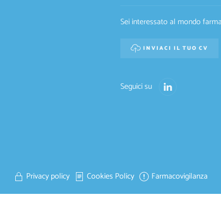
Sei interessato al mondo farmac
INVIACI IL TUO CV
Seguici su
Privacy policy
Cookies Policy
Farmacovigilanza
HOS BIOTECH S.R.L. | P.IVA/COD.ISC. 13530751000 | REA N° MI-271
ITALE SOCIALE I.V. € 100.000,00 | E-MAIL: INFO@SOPHOSBIOTECH