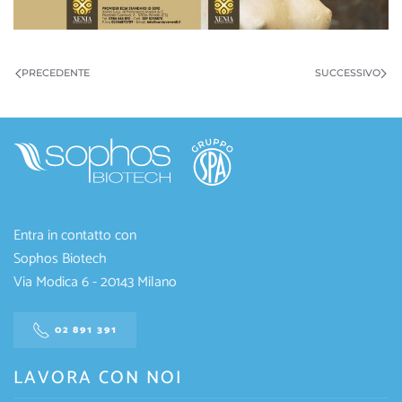
PRECEDENTE
SUCCESSIVO
Entra in contatto con
Sophos Biotech
Via Modica 6 - 20143 Milano
02 891 391
LAVORA CON NOI