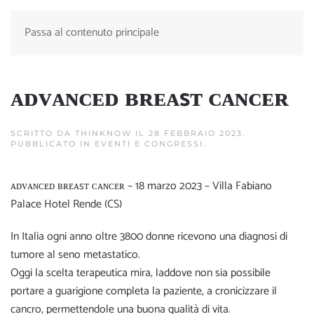
Passa al contenuto principale
ᴀᴅᴠᴀɴᴄᴇᴅ ʙʀᴇᴀsᴛ ᴄᴀɴᴄᴇʀ
SCRITTO DA
THINKNOW
IL
28 FEBBRAIO 2023
.
PUBBLICATO IN
EVENTI E CONGRESSI
.
ᴀᴅᴠᴀɴᴄᴇᴅ ʙʀᴇᴀsᴛ ᴄᴀɴᴄᴇʀ – 18 marzo 2023 – Villa Fabiano
Palace Hotel Rende (CS)
In Italia ogni anno oltre 3800 donne ricevono una diagnosi di
tumore al seno metastatico.
Oggi la scelta terapeutica mira, laddove non sia possibile
portare a guarigione completa la paziente, a cronicizzare il
cancro, permettendole una buona qualità di vita.