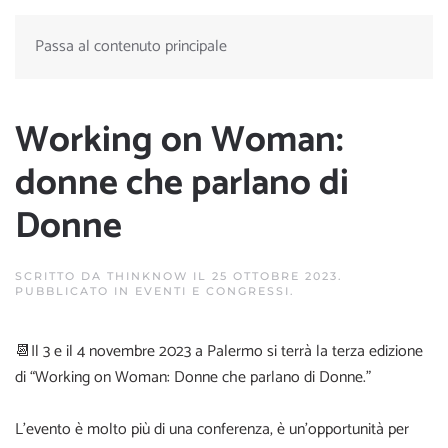
Passa al contenuto principale
Working on Woman:
donne che parlano di
Donne
SCRITTO DA
THINKNOW
IL
25 OTTOBRE 2023
.
PUBBLICATO IN
EVENTI E CONGRESSI
.
📆Il 3 e il 4 novembre 2023 a Palermo si terrà la terza edizione
di “Working on Woman: Donne che parlano di Donne.”
L’evento è molto più di una conferenza, è un’opportunità per