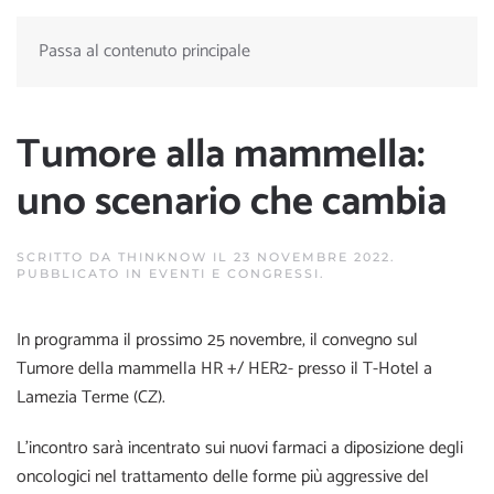
Passa al contenuto principale
Tumore alla mammella:
uno scenario che cambia
SCRITTO DA
THINKNOW
IL
23 NOVEMBRE 2022
.
PUBBLICATO IN
EVENTI E CONGRESSI
.
In programma il prossimo 25 novembre, il convegno sul
Tumore della mammella HR +/ HER2- presso il T-Hotel a
Lamezia Terme (CZ).
L’incontro sarà incentrato sui nuovi farmaci a diposizione degli
oncologici nel trattamento delle forme più aggressive del