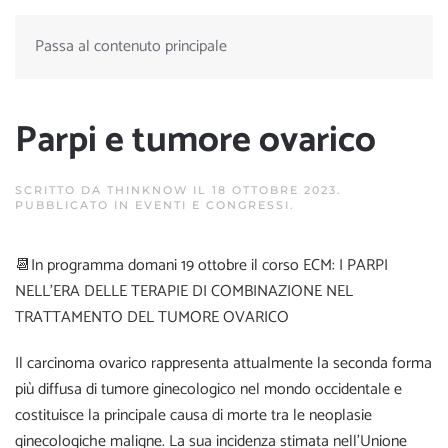
Passa al contenuto principale
Parpi e tumore ovarico
SCRITTO DA
THINKNOW
IL
18 OTTOBRE 2023
.
PUBBLICATO IN
EVENTI E CONGRESSI
.
📆In programma domani 19 ottobre il corso ECM: I PARPI
NELL’ERA DELLE TERAPIE DI COMBINAZIONE NEL
TRATTAMENTO DEL TUMORE OVARICO
Il carcinoma ovarico rappresenta attualmente la seconda forma
più diffusa di tumore ginecologico nel mondo occidentale e
costituisce la principale causa di morte tra le neoplasie
ginecologiche maligne. La sua incidenza stimata nell’Unione