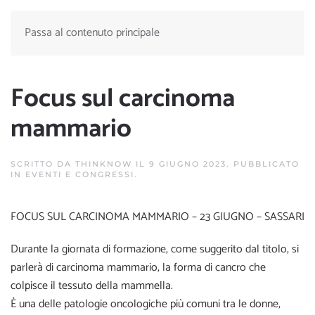
Passa al contenuto principale
Focus sul carcinoma
mammario
SCRITTO DA
THINKNOW
IL
9 GIUGNO 2023
. PUBBLICATO
IN
EVENTI E CONGRESSI
.
FOCUS SUL CARCINOMA MAMMARIO – 23 GIUGNO – SASSARI
Durante la giornata di formazione, come suggerito dal titolo, si
parlerà di carcinoma mammario, la forma di cancro che
colpisce il tessuto della mammella.
È una delle patologie oncologiche più comuni tra le donne,