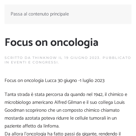
Passa al contenuto principale
Focus on oncologia
SCRITTO DA
THINKNOW
IL
19 GIUGNO 2023
. PUBBLICATO
IN
EVENTI E CONGRESSI
.
Focus on oncologia Lucca 30 giugno -1 luglio 2023
Tanta strada è stata percorsa da quando nel 1942, il chimico e
microbiologo americano Alfred Gilman e il suo collega Louis
Goodman scoprirono che un composto chimico chiamato
mostarda azotata poteva ridurre le cellule tumorali in un
paziente affetto da linfoma.
Da allora l’oncologia ha fatto passi da gigante, rendendo il