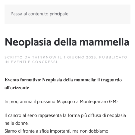
Passa al contenuto principale
Neoplasia della mammella
SCRITTO DA
THINKNOW
IL
1 GIUGNO 2023
. PUBBLICATO
IN
EVENTI E CONGRESSI
.
𝐄𝐯𝐞𝐧𝐭𝐨 𝐟𝐨𝐫𝐦𝐚𝐭𝐢𝐯𝐨: 𝐍𝐞𝐨𝐩𝐥𝐚𝐬𝐢𝐚 𝐝𝐞𝐥𝐥𝐚 𝐦𝐚𝐦𝐦𝐞𝐥𝐥𝐚: 𝐢𝐥 𝐭𝐫𝐚𝐠𝐮𝐚𝐫𝐝𝐨
𝐚𝐥𝐥’𝐨𝐫𝐢𝐳𝐳𝐨𝐧𝐭𝐞
In programma il prossimo 16 giugno a Montegranaro (FM)
Il cancro al seno rappresenta la forma più diffusa di neoplasia
nelle donne.
Siamo di fronte a sfide importanti, ma non dobbiamo